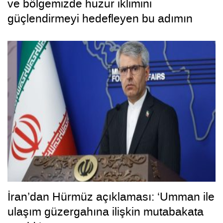
ve bölgemizde huzur iklimini
güçlendirmeyi hedefleyen bu adımın
hayırlara vesile olmasını diliyorum”
İran’dan Hürmüz açıklaması: ‘Umman ile
ulaşım güzergahına ilişkin mutabakata