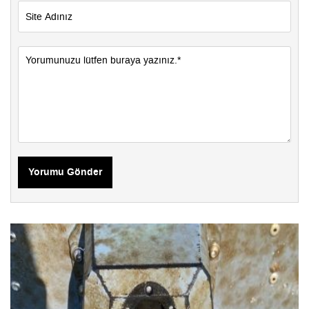
Yorumu Gönder