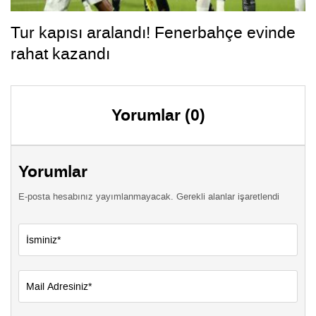
Tur kapısı aralandı! Fenerbahçe evinde
rahat kazandı
Yorumlar (0)
Yorumlar
E-posta hesabınız yayımlanmayacak. Gerekli alanlar işaretlendi