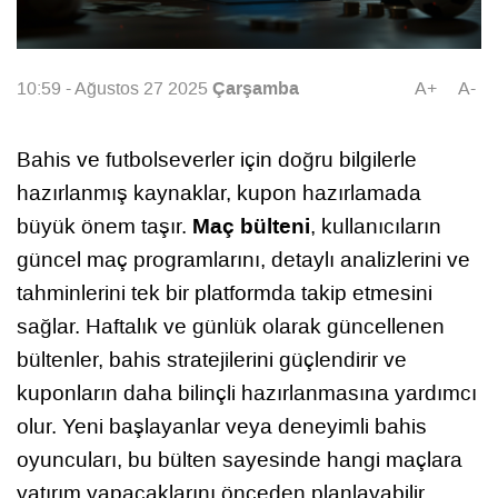
Çarşamba
10:59 - Ağustos 27 2025
A+
A-
Bahis ve futbolseverler için doğru bilgilerle
hazırlanmış kaynaklar, kupon hazırlamada
Maç bülteni
büyük önem taşır.
, kullanıcıların
güncel maç programlarını, detaylı analizlerini ve
tahminlerini tek bir platformda takip etmesini
sağlar. Haftalık ve günlük olarak güncellenen
bültenler, bahis stratejilerini güçlendirir ve
kuponların daha bilinçli hazırlanmasına yardımcı
olur. Yeni başlayanlar veya deneyimli bahis
oyuncuları, bu bülten sayesinde hangi maçlara
yatırım yapacaklarını önceden planlayabilir,