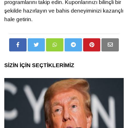
programlarını takip edin. Kuponlarınızı bilinçli bir
şekilde hazırlayın ve bahis deneyiminizi kazançlı
hale getirin.
SİZİN İÇİN SEÇTİKLERİMİZ