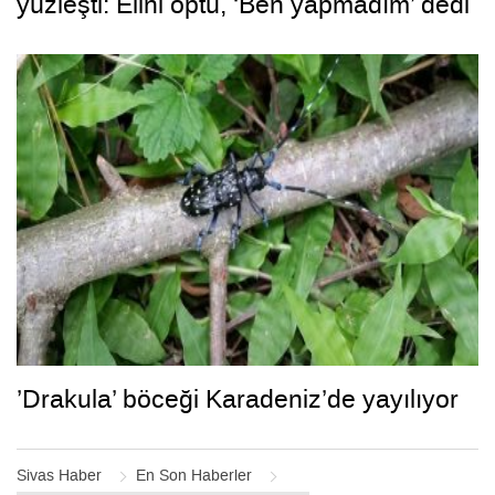
yüzleşti: Elini öptü, ‘Ben yapmadım’ dedi
’Drakula’ böceği Karadeniz’de yayılıyor
Sivas Haber
En Son Haberler