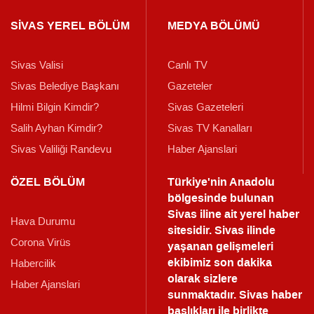
SİVAS YEREL BÖLÜM
MEDYA BÖLÜMÜ
Sivas Valisi
Canlı TV
Sivas Belediye Başkanı
Gazeteler
Hilmi Bilgin Kimdir?
Sivas Gazeteleri
Salih Ayhan Kimdir?
Sivas TV Kanalları
Sivas Valiliği Randevu
Haber Ajanslari
ÖZEL BÖLÜM
Türkiye'nin Anadolu
bölgesinde bulunan
Sivas iline ait yerel haber
Hava Durumu
sitesidir. Sivas ilinde
Corona Virüs
yaşanan gelişmeleri
ekibimiz son dakika
Habercilik
olarak sizlere
Haber Ajanslari
sunmaktadır.
Sivas haber
başlıkları ile birlikte