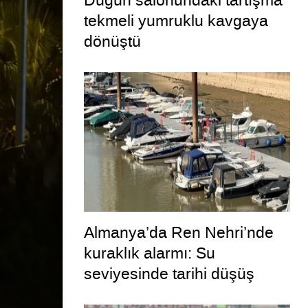
Düğün salonundaki tartışma
tekmeli yumruklu kavgaya
dönüştü
Almanya’da Ren Nehri’nde
kuraklık alarmı: Su
seviyesinde tarihi düşüş
yaşandı