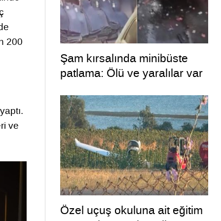
ç
lde
on 200
Şam kırsalında minibüste
patlama: Ölü ve yaralılar var
yaptı.
ri ve
Özel uçuş okuluna ait eğitim