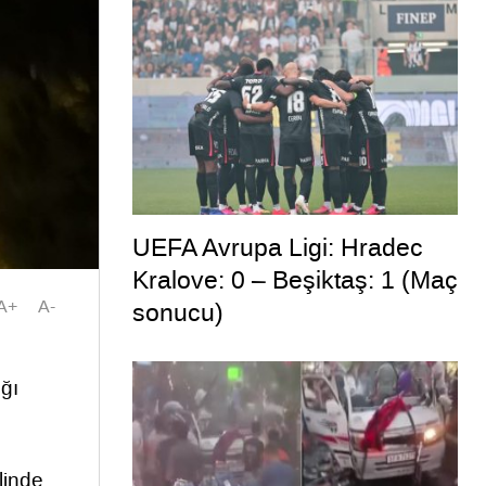
UEFA Avrupa Ligi: Hradec
Kralove: 0 – Beşiktaş: 1 (Maç
A+
A-
sonucu)
ğı
linde