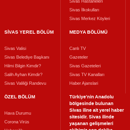
Sivas Hastaneleri
Sivas İlkokulları
Sivas Merkez Köyleri
SİVAS YEREL BÖLÜM
MEDYA BÖLÜMÜ
Sivas Valisi
Canlı TV
Sivas Belediye Başkanı
Gazeteler
Hilmi Bilgin Kimdir?
Sivas Gazeteleri
Salih Ayhan Kimdir?
Sivas TV Kanalları
Sivas Valiliği Randevu
Haber Ajanslari
ÖZEL BÖLÜM
Türkiye'nin Anadolu
bölgesinde bulunan
Sivas iline ait yerel haber
Hava Durumu
sitesidir. Sivas ilinde
Corona Virüs
yaşanan gelişmeleri