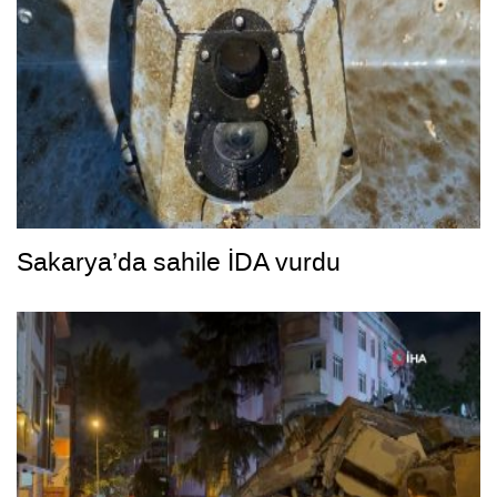
Sakarya’da sahile İDA vurdu