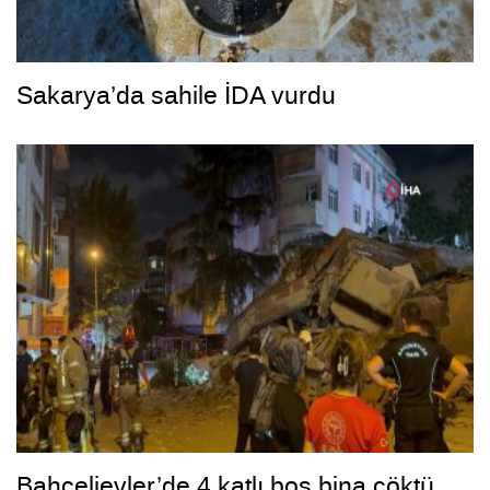
Sakarya’da sahile İDA vurdu
Bahçelievler’de 4 katlı boş bina çöktü