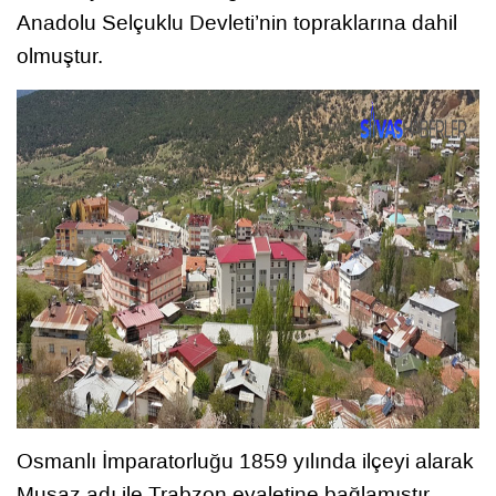
Anadolu Selçuklu Devleti’nin topraklarına dahil
olmuştur.
Osmanlı İmparatorluğu 1859 yılında ilçeyi alarak
Muşaz adı ile Trabzon eyaletine bağlamıştır.