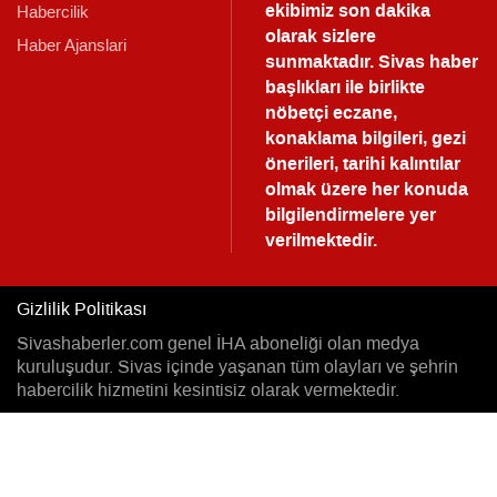
ekibimiz son dakika
Habercilik
olarak sizlere
Haber Ajanslari
sunmaktadır.
Sivas haber
başlıkları ile birlikte
nöbetçi eczane,
konaklama bilgileri, gezi
önerileri, tarihi kalıntılar
olmak üzere her konuda
bilgilendirmelere yer
verilmektedir.
Gizlilik Politikası
Sivashaberler.com genel İHA aboneliği olan medya
kuruluşudur. Sivas içinde yaşanan tüm olayları ve şehrin
habercilik hizmetini kesintisiz olarak vermektedir.