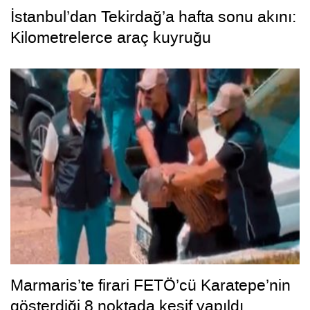
İstanbul’dan Tekirdağ’a hafta sonu akını:
Kilometrelerce araç kuyruğu
Marmaris’te firari FETÖ’cü Karatepe’nin
gösterdiği 8 noktada keşif yapıldı