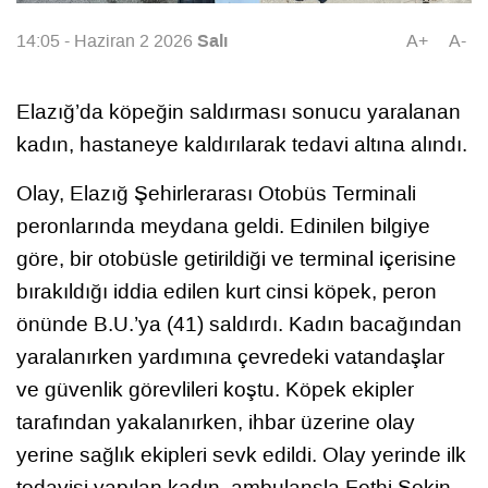
Salı
14:05 - Haziran 2 2026
A+
A-
Elazığ’da köpeğin saldırması sonucu yaralanan
kadın, hastaneye kaldırılarak tedavi altına alındı.
Olay, Elazığ Şehirlerarası Otobüs Terminali
peronlarında meydana geldi. Edinilen bilgiye
göre, bir otobüsle getirildiği ve terminal içerisine
bırakıldığı iddia edilen kurt cinsi köpek, peron
önünde B.U.’ya (41) saldırdı. Kadın bacağından
yaralanırken yardımına çevredeki vatandaşlar
ve güvenlik görevlileri koştu. Köpek ekipler
tarafından yakalanırken, ihbar üzerine olay
yerine sağlık ekipleri sevk edildi. Olay yerinde ilk
tedavisi yapılan kadın, ambulansla Fethi Sekin