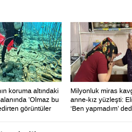
nın koruma altındaki
Milyonluk miras kav
t alanında ’Olmaz bu
anne-kız yüzleşti: El
edirten görüntüler
‘Ben yapmadım’ ded