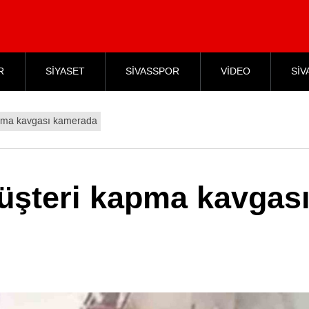
R
SİYASET
SİVASSPOR
VİDEO
SİV
pma kavgası kamerada
şteri kapma kavgas