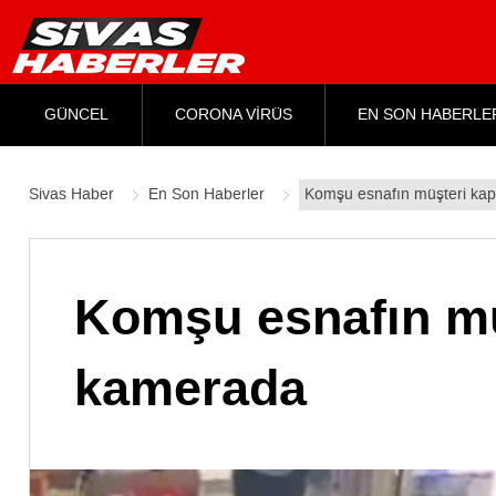
GÜNCEL
CORONA VİRÜS
EN SON HABERLE
Sivas Haber
En Son Haberler
Komşu esnafın müşteri ka
Komşu esnafın mü
kamerada