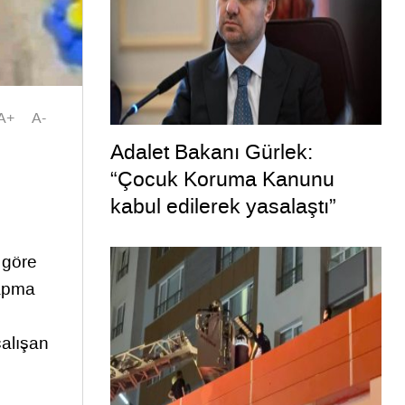
A+
A-
Adalet Bakanı Gürlek:
“Çocuk Koruma Kanunu
kabul edilerek yasalaştı”
 göre
kapma
çalışan