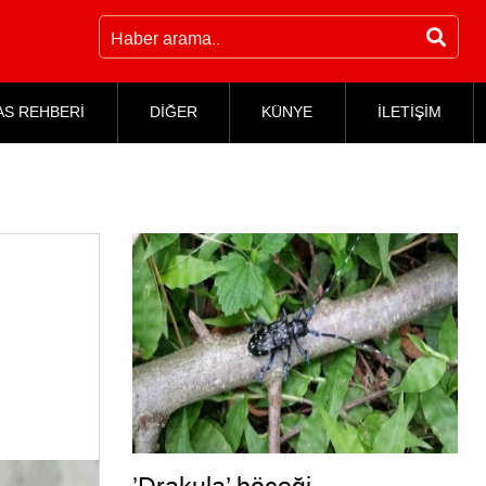
AS REHBERİ
DİĞER
KÜNYE
İLETİŞİM
ı