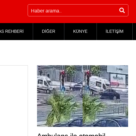
AS REHBERİ
DİĞER
KÜNYE
İLETİŞİM