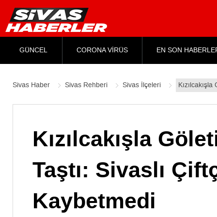
GÜNCEL
CORONA VİRÜS
EN SON HABERLE
Sivas Haber
Sivas Rehberi
Sivas İlçeleri
Kızılcakışla
Kızılcakışla Göle
Taştı: Sivaslı Çi
Kaybetmedi