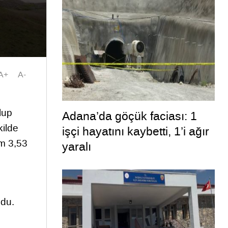
A+
A-
olup
Adana’da göçük faciası: 1
kilde
işçi hayatını kaybetti, 1’i ağır
am 3,53
yaralı
ldu.