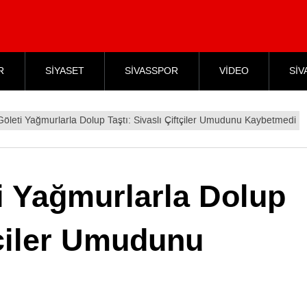
R
SİYASET
SİVASSPOR
VİDEO
SİV
 Göleti Yağmurlarla Dolup Taştı: Sivaslı Çiftçiler Umudunu Kaybetmedi
ti Yağmurlarla Dolup
ftçiler Umudunu