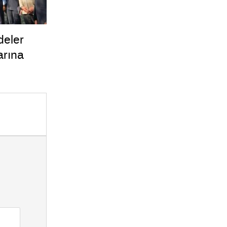
deler
arına