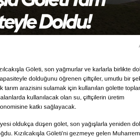
ızılcakışla Göleti, son yağmurlar ve karlarla birlikte d
kapasiteyle dolduğunu öğrenen çiftçiler, umutlu bir şe
 tarım arazisini sulamak için kullanılan gölette topl
alanlarda kullanılacak olan su, çiftçilerin üretim
konomisine katkı sağlayacak.
iyesi oldukça düşen gölet, son yağışlarla yeniden do
ğdu. Kızılcakışla Göleti’ni gezmeye gelen Muharrem