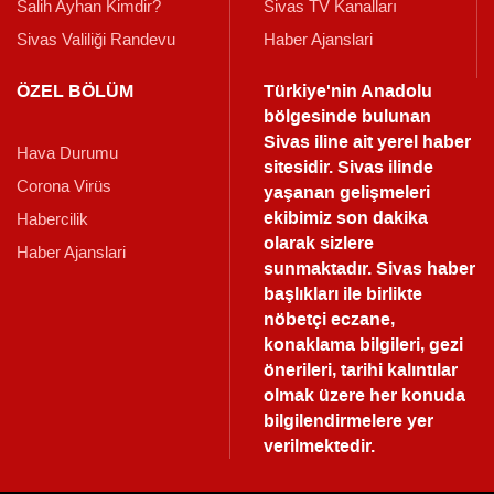
Salih Ayhan Kimdir?
Sivas TV Kanalları
Sivas Valiliği Randevu
Haber Ajanslari
ÖZEL BÖLÜM
Türkiye'nin Anadolu
bölgesinde bulunan
Sivas iline ait yerel haber
Hava Durumu
sitesidir. Sivas ilinde
Corona Virüs
yaşanan gelişmeleri
ekibimiz son dakika
Habercilik
olarak sizlere
Haber Ajanslari
sunmaktadır.
Sivas haber
başlıkları ile birlikte
nöbetçi eczane,
konaklama bilgileri, gezi
önerileri, tarihi kalıntılar
olmak üzere her konuda
bilgilendirmelere yer
verilmektedir.