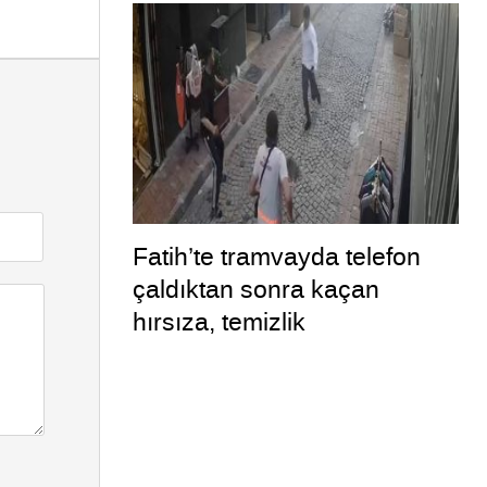
Fatih’te tramvayda telefon
çaldıktan sonra kaçan
hırsıza, temizlik
personelinden süpürgeli
müdahale kamerada