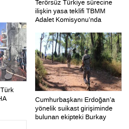
Terörsüz Türkiye sürecine
ilişkin yasa teklifi TBMM
Adalet Komisyonu’nda
 Türk
HA
Cumhurbaşkanı Erdoğan’a
yönelik suikast girişiminde
bulunan ekipteki Burkay
Karatepe; yer gösteriyor