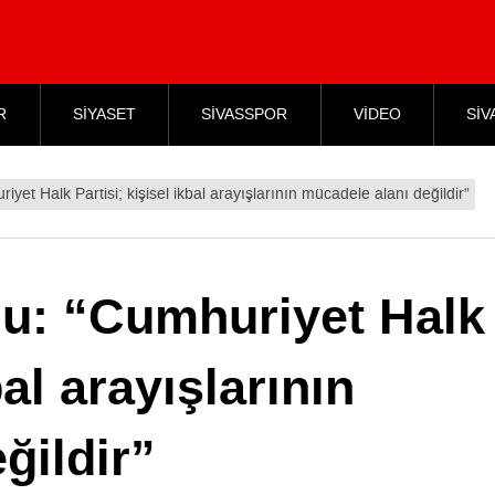
R
SİYASET
SİVASSPOR
VİDEO
SİV
yet Halk Partisi; kişisel ikbal arayışlarının mücadele alanı değildir”
lu: “Cumhuriyet Halk
bal arayışlarının
ğildir”