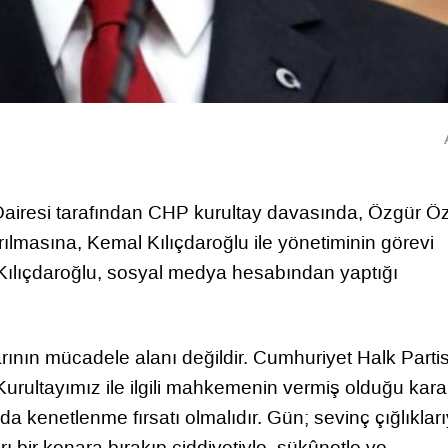
iresi tarafından CHP kurultay davasında, Özgür Öze
rılmasına, Kemal Kılıçdaroğlu ile yönetiminin görevi
 Kılıçdaroğlu, sosyal medya hesabından yaptığı
larının mücadele alanı değildir. Cumhuriyet Halk Partis
urultayımız ile ilgili mahkemenin vermiş olduğu karar
nda kenetlenme fırsatı olmalıdır. Gün; sevinç çığlıkları
arı bir kenara bırakıp ciddiyetiyle, sükûnetle ve