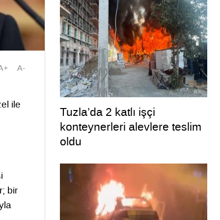
A+
A-
l ile
Tuzla’da 2 katlı işçi
konteynerleri alevlere teslim
oldu
i
; bir
yla