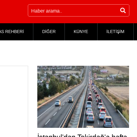
AS REHBERİ
DİĞER
KÜNYE
İLETİŞİM