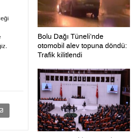
ceği
Bolu Dağı Tüneli’nde
e
otomobil alev topuna döndü:
iz.
Trafik kilitlendi