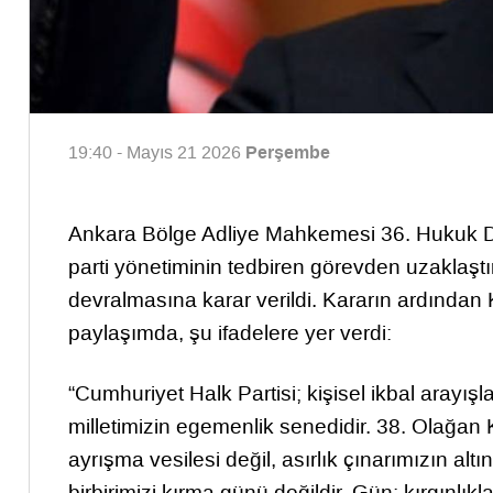
Perşembe
19:40 - Mayıs 21 2026
Ankara Bölge Adliye Mahkemesi 36. Hukuk Da
parti yönetiminin tedbiren görevden uzaklaştı
devralmasına karar verildi. Kararın ardından
paylaşımda, şu ifadelere yer verdi:
“Cumhuriyet Halk Partisi; kişisel ikbal arayış
milletimizin egemenlik senedidir. 38. Olağan K
ayrışma vesilesi değil, asırlık çınarımızın altı
birbirimizi kırma günü değildir. Gün; kırgınlıkl