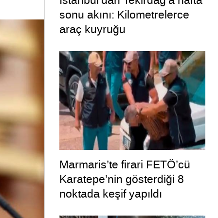
İstanbul’dan Tekirdağ’a hafta
sonu akını: Kilometrelerce
araç kuyruğu
Marmaris’te firari FETÖ’cü
Karatepe’nin gösterdiği 8
noktada keşif yapıldı