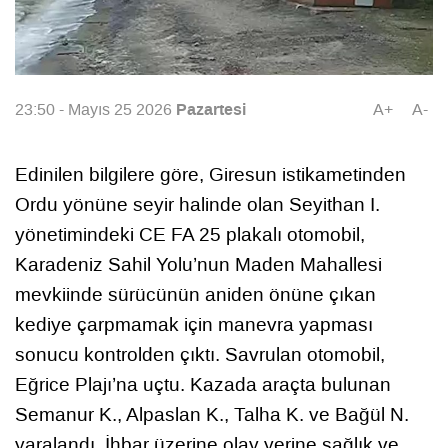
Pazartesi
23:50 - Mayıs 25 2026
A+
A-
Edinilen bilgilere göre, Giresun istikametinden
Ordu yönüne seyir halinde olan Seyithan I.
yönetimindeki CE FA 25 plakalı otomobil,
Karadeniz Sahil Yolu’nun Maden Mahallesi
mevkiinde sürücünün aniden önüne çıkan
kediye çarpmamak için manevra yapması
sonucu kontrolden çıktı. Savrulan otomobil,
Eğrice Plajı’na uçtu. Kazada araçta bulunan
Semanur K., Alpaslan K., Talha K. ve Bağül N.
yaralandı. İhbar üzerine olay yerine sağlık ve