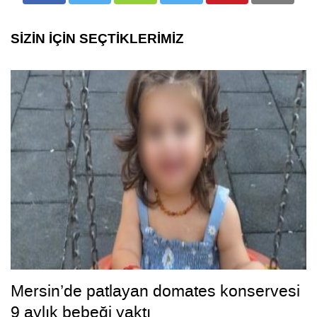
SİZİN İÇİN SEÇTİKLERİMİZ
Mersin’de patlayan domates konservesi
9 aylık bebeği yaktı