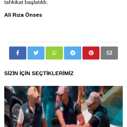
tahkikat başlatıldı.
Ali Rıza Önses
SİZİN İÇİN SEÇTİKLERİMİZ