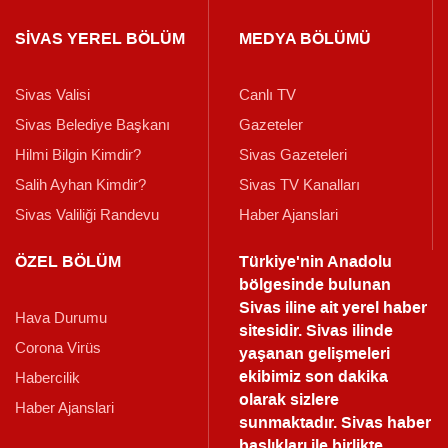
SİVAS YEREL BÖLÜM
MEDYA BÖLÜMÜ
Sivas Valisi
Canlı TV
Sivas Belediye Başkanı
Gazeteler
Hilmi Bilgin Kimdir?
Sivas Gazeteleri
Salih Ayhan Kimdir?
Sivas TV Kanalları
Sivas Valiliği Randevu
Haber Ajanslari
ÖZEL BÖLÜM
Türkiye'nin Anadolu
bölgesinde bulunan
Sivas iline ait yerel haber
Hava Durumu
sitesidir. Sivas ilinde
Corona Virüs
yaşanan gelişmeleri
ekibimiz son dakika
Habercilik
olarak sizlere
Haber Ajanslari
sunmaktadır.
Sivas haber
başlıkları ile birlikte