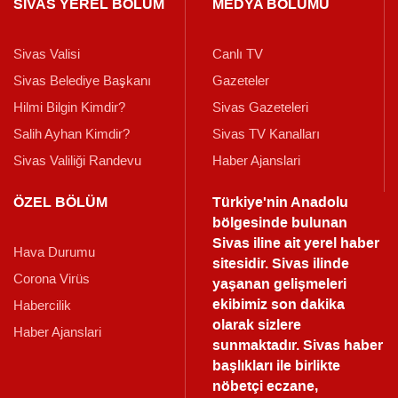
SİVAS YEREL BÖLÜM
MEDYA BÖLÜMÜ
Sivas Valisi
Canlı TV
Sivas Belediye Başkanı
Gazeteler
Hilmi Bilgin Kimdir?
Sivas Gazeteleri
Salih Ayhan Kimdir?
Sivas TV Kanalları
Sivas Valiliği Randevu
Haber Ajanslari
ÖZEL BÖLÜM
Türkiye'nin Anadolu
bölgesinde bulunan
Sivas iline ait yerel haber
Hava Durumu
sitesidir. Sivas ilinde
Corona Virüs
yaşanan gelişmeleri
ekibimiz son dakika
Habercilik
olarak sizlere
Haber Ajanslari
sunmaktadır.
Sivas haber
başlıkları ile birlikte
nöbetçi eczane,