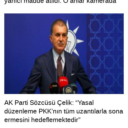
yanıcı madde atıldı: O anlar kamerada
AK Parti Sözcüsü Çelik: “Yasal
düzenleme PKK’nın tüm uzantılarla sona
ermesini hedeflemektedir”