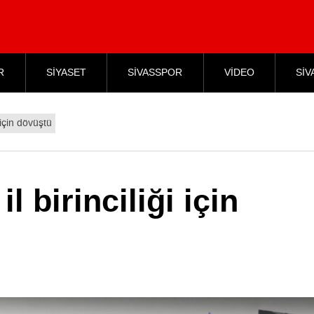
R
SİYASET
SİVASSPOR
VİDEO
SİV
 için dövüştü
l birinciliği için