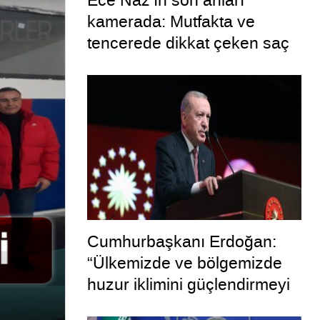
Ece Naz’ın son anları
kamerada: Mutfakta ve
tencerede dikkat çeken saç
telleri
Cumhurbaşkanı Erdoğan:
“Ülkemizde ve bölgemizde
huzur iklimini güçlendirmeyi
hedefleyen bu adımın