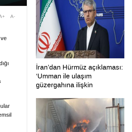
hayırlara vesile olmasını
diliyorum”
A+
A-
 ve
dığı
İran’dan Hürmüz açıklaması:
‘Umman ile ulaşım
a
güzergahına ilişkin
mutabakata varıldı’
ular
emsil