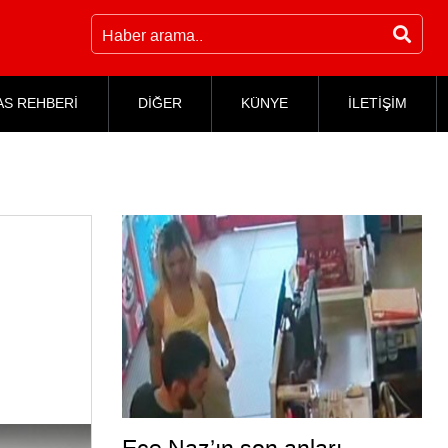
AS REHBERİ
DİĞER
KÜNYE
İLETİŞİM