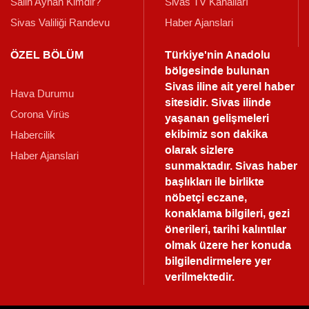
Salih Ayhan Kimdir?
Sivas TV Kanalları
Sivas Valiliği Randevu
Haber Ajanslari
ÖZEL BÖLÜM
Türkiye'nin Anadolu
bölgesinde bulunan
Sivas iline ait yerel haber
Hava Durumu
sitesidir. Sivas ilinde
Corona Virüs
yaşanan gelişmeleri
ekibimiz son dakika
Habercilik
olarak sizlere
Haber Ajanslari
sunmaktadır.
Sivas haber
başlıkları ile birlikte
nöbetçi eczane,
konaklama bilgileri, gezi
önerileri, tarihi kalıntılar
olmak üzere her konuda
bilgilendirmelere yer
verilmektedir.