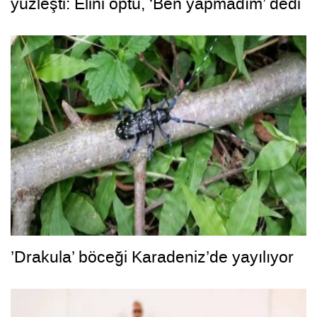
yüzleşti: Elini öptü, ‘Ben yapmadım’ dedi
’Drakula’ böceği Karadeniz’de yayılıyor