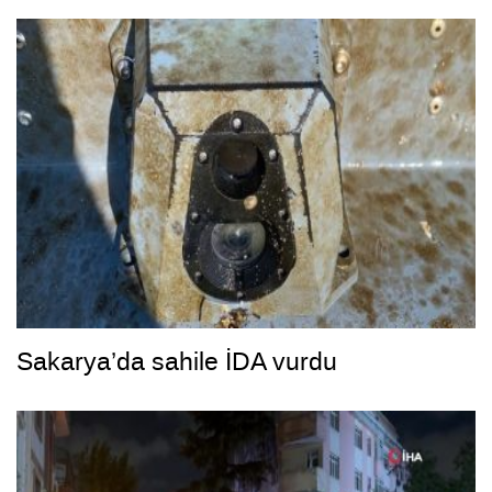
Sakarya’da sahile İDA vurdu