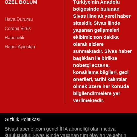
ÖZEL BÖLÜM
Türkiye'nin Anadolu
bölgesinde bulunan
Sivas iline ait yerel haber
Hava Durumu
sitesidir. Sivas ilinde
Corona Virüs
yaşanan gelişmeleri
ekibimiz son dakika
Habercilik
olarak sizlere
Haber Ajanslari
sunmaktadır.
Sivas haber
başlıkları ile birlikte
nöbetçi eczane,
konaklama bilgileri, gezi
önerileri, tarihi kalıntılar
olmak üzere her konuda
bilgilendirmelere yer
verilmektedir.
Gizlilik Politikası
Sivashaberler.com genel İHA aboneliği olan medya
kuruluşudur. Sivas içinde yaşanan tüm olayları ve şehrin