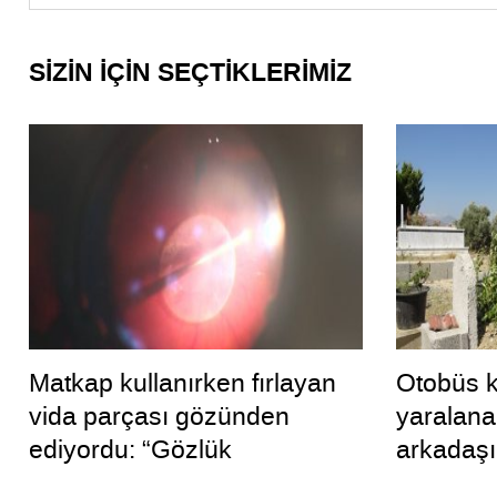
SİZİN İÇİN SEÇTİKLERİMİZ
Matkap kullanırken fırlayan
Otobüs k
vida parçası gözünden
yaralanan
ediyordu: “Gözlük
arkadaşı
kullanmadım böyle oldu”
uykuya d