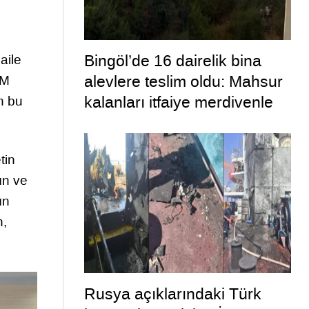
Bingöl’de 16 dairelik bina
aile
alevlere teslim oldu: Mahsur
EM
kalanları itfaiye merdivenle
n bu
kurtardı
tin
ın ve
ın
n,
Rusya açıklarındaki Türk