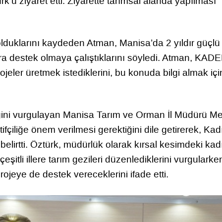
ü ziyaret etti. Ziyarette tarımsal alanda yapılması
olduklarını kaydeden Atman, Manisa’da 2 yıldır güçlü 
a destek olmaya çalıştıklarını söyledi. Atman, KAD
ojeler üretmek istediklerini, bu konuda bilgi almak içi
iğini vurgulayan Manisa Tarım ve Orman İl Müdürü Me
fçiliğe önem verilmesi gerektiğini dile getirerek, Kad
belirtti. Öztürk, müdürlük olarak kırsal kesimdeki kad
çeşitli illere tarım gezileri düzenlediklerini vurgularke
ojeye de destek vereceklerini ifade etti.