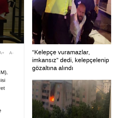
“Kelepçe vuramazlar,
A+
A-
imkansız” dedi, kelepçelenip
gözaltına alındı
EM),
isi
ret
e