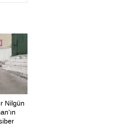
r Nilgün
an’ın
siber
n