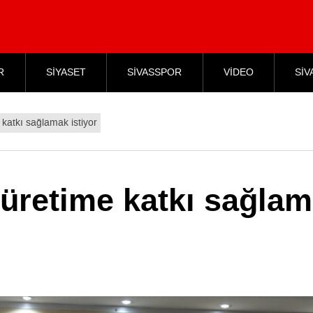
R
SİYASET
SİVASSPOR
VİDEO
SİV
 katkı sağlamak istiyor
 üretime katkı sağla