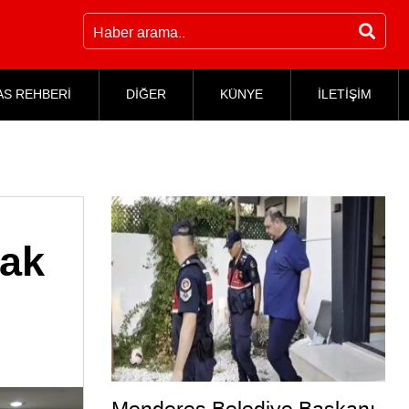
AS REHBERİ
DİĞER
KÜNYE
İLETİŞİM
mak