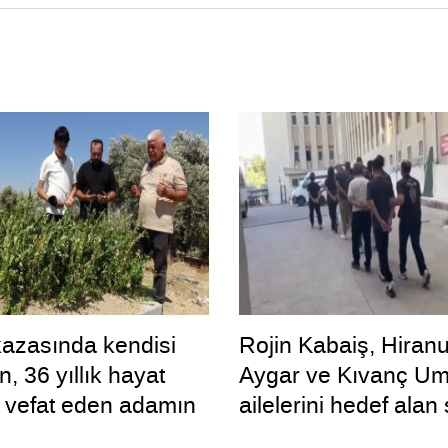
azasında kendisi
Rojin Kabaiş, Hiranu
, 36 yıllık hayat
Aygar ve Kıvanç Um
 vefat eden adamın
ailelerini hedef alan 
alan şoförü
zorbalara operasyo