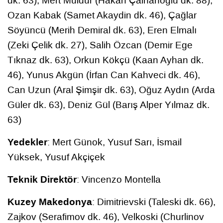
dk. 63), Mert Müldür (Hakan Çalhanoğlu dk. 88),
Ozan Kabak (Samet Akaydin dk. 46), Çağlar
Söyüncü (Merih Demiral dk. 63), Eren Elmalı
(Zeki Çelik dk. 27), Salih Özcan (Demir Ege
Tıknaz dk. 63), Orkun Kökçü (Kaan Ayhan dk.
46), Yunus Akgün (İrfan Can Kahveci dk. 46),
Can Uzun (Aral Şimşir dk. 63), Oğuz Aydın (Arda
Güler dk. 63), Deniz Gül (Barış Alper Yılmaz dk.
63)
Yedekler
: Mert Günok, Yusuf Sarı, İsmail
Yüksek, Yusuf Akçiçek
Teknik Direktör
: Vincenzo Montella
Kuzey Makedonya
: Dimitrievski (Taleski dk. 66),
Zajkov (Serafimov dk. 46), Velkoski (Churlinov