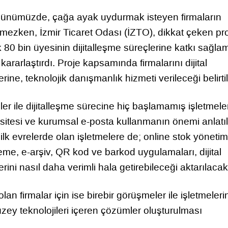
günümüzde, çağa ayak uydurmak isteyen firmaların
zken, İzmir Ticaret Odası (İZTO), dikkat çeken pr
 80 bin üyesinin dijitalleşme süreçlerine katkı sağla
ararlaştırdı. Proje kapsamında firmalarını dijital
ne, teknolojik danışmanlık hizmeti verileceği belirtil
ler ile dijitalleşme sürecine hiç başlamamış işletmele
itesi ve kurumsal e-posta kullanmanın önemi anlatı
lk evrelerde olan işletmelere de; online stok yönetim
deme, e-arşiv, QR kod ve barkod uygulamaları, dijital
lerini nasıl daha verimli hala getirebileceği aktarılacak
lan firmalar için ise birebir görüşmeler ile işletmeleri
üzey teknolojileri içeren çözümler oluşturulması