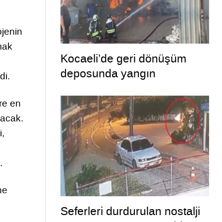
ojenin
mak
Kocaeli’de geri dönüşüm
deposunda yangın
di.
re en
lacak.
i,
.
ne
Seferleri durdurulan nostalji