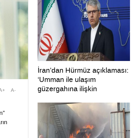
hayırlara vesile olmasını
diliyorum”
İran’dan Hürmüz açıklaması:
‘Umman ile ulaşım
güzergahına ilişkin
A+
A-
mutabakata varıldı’
n”
rın