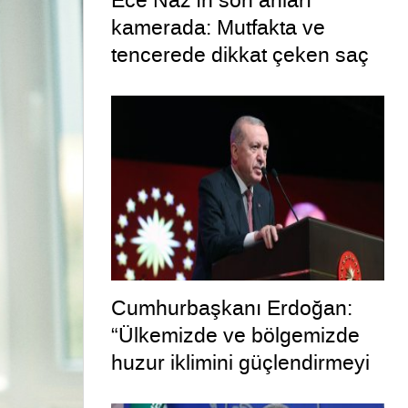
Ece Naz’ın son anları
kamerada: Mutfakta ve
tencerede dikkat çeken saç
telleri
Cumhurbaşkanı Erdoğan:
“Ülkemizde ve bölgemizde
huzur iklimini güçlendirmeyi
hedefleyen bu adımın