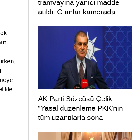
tramvayına yanıcı madde
atıldı: O anlar kamerada
çok
mut
lırken,
u
şmeye
elikle
AK Parti Sözcüsü Çelik:
“Yasal düzenleme PKK’nın
tüm uzantılarla sona
ermesini hedeflemektedir”