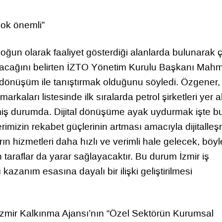
ok önemli”
 yoğun olarak faaliyet gösterdiği alanlarda bulunarak 
acağını belirten İZTO Yönetim Kurulu Başkanı Mah
l dönüşüm ile tanıştırmak olduğunu söyledi. Özgener,
aları listesinde ilk sıralarda petrol şirketleri yer a
eşmiş durumda. Dijital dönüşüme ayak uydurmak işte b
rimizin rekabet güçlerinin artması amacıyla dijitalle
ların hizmetleri daha hızlı ve verimli hale gelecek, böyl
 taraflar da yarar sağlayacaktır. Bu durum İzmir iş
kazanım esasına dayalı bir ilişki geliştirilmesi
n İzmir Kalkınma Ajansı’nın “Özel Sektörün Kurumsal