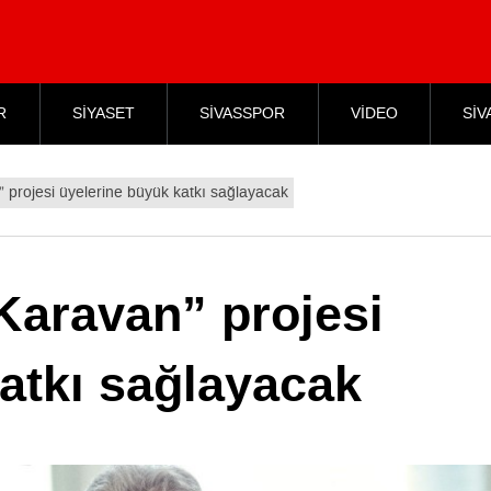
R
SİYASET
SİVASSPOR
VİDEO
SİV
” projesi üyelerine büyük katkı sağlayacak
 Karavan” projesi
atkı sağlayacak