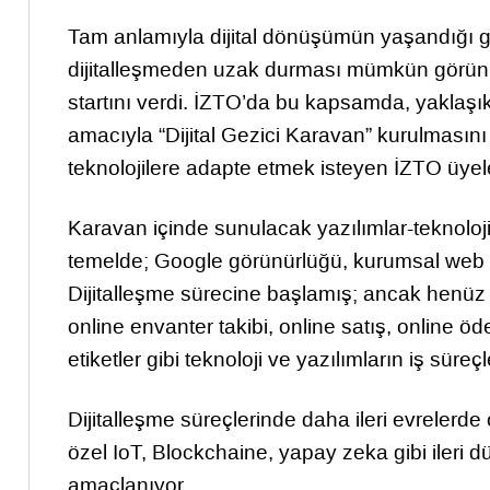
Tam anlamıyla dijital dönüşümün yaşandığı 
dijitalleşmeden uzak durması mümkün görünme
startını verdi. İZTO’da bu kapsamda, yaklaşık
amacıyla “Dijital Gezici Karavan” kurulmasını k
teknolojilere adapte etmek isteyen İZTO üyeleri
Karavan içinde sunulacak yazılımlar-teknoloji
temelde; Google görünürlüğü, kurumsal web s
Dijitalleşme sürecine başlamış; ancak henüz i
online envanter takibi, online satış, online ö
etiketler gibi teknoloji ve yazılımların iş süreç
Dijitalleşme süreçlerinde daha ileri evrelerde o
özel IoT, Blockchaine, yapay zeka gibi ileri d
amaçlanıyor.