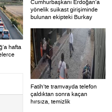
Cumhurbaşkanı Erdoğan’a
yönelik suikast girişiminde
bulunan ekipteki Burkay
Karatepe; yer gösteriyor
ğ’a hafta
elerce
Fatih’te tramvayda telefon
çaldıktan sonra kaçan
hırsıza, temizlik
personelinden süpürgeli