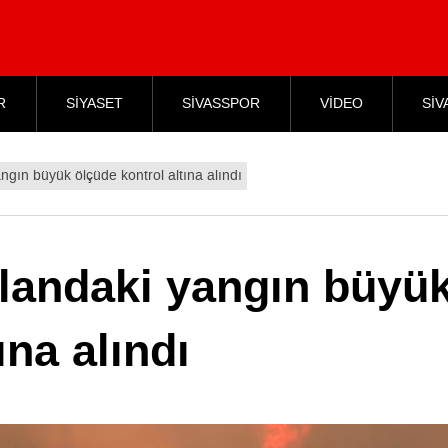
R
SİYASET
SİVASSPOR
VİDEO
SİV
angın büyük ölçüde kontrol altına alındı
alandaki yangın büyü
ına alındı