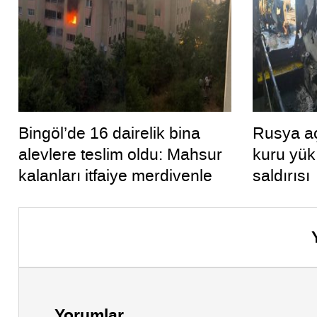
Bingöl’de 16 dairelik bina
Rusya aç
alevlere teslim oldu: Mahsur
kuru yük
kalanları itfaiye merdivenle
saldırısı
kurtardı
Yorumlar