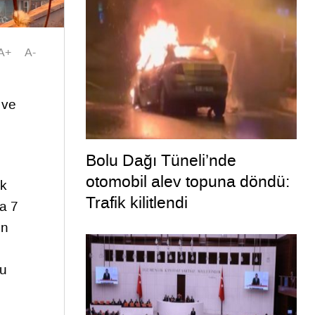
A+
A-
 ve
Bolu Dağı Tüneli’nde
otomobil alev topuna döndü:
ik
Trafik kilitlendi
a 7
en
cu