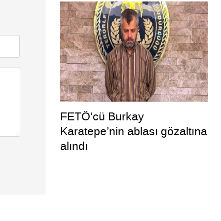
müdahale kamerada
FETÖ’cü Burkay
Karatepe’nin ablası gözaltına
alındı