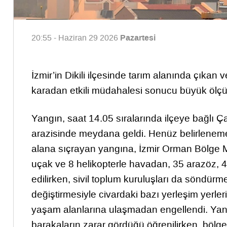
Pazartesi
20:55 - Haziran 29 2026
İzmir’in Dikili ilçesinde tarım alanında çıka
karadan etkili müdahalesi sonucu büyük ölçüde
Yangın, saat 14.05 sıralarında ilçeye bağlı Ç
arazisinde meydana geldi. Henüz belirlenemey
alana sıçrayan yangına, İzmir Orman Bölge M
uçak ve 8 helikopterle havadan, 35 arazöz,
edilirken, sivil toplum kuruluşları da söndür
değiştirmesiyle civardaki bazı yerleşim yerleri
yaşam alanlarına ulaşmadan engellendi. Yang
barakaların zarar gördüğü öğrenilirken, bölge