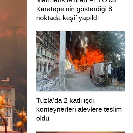
Marmaris’te firari FETÖ’cü
Karatepe’nin gösterdiği 8
noktada keşif yapıldı
Tuzla’da 2 katlı işçi
konteynerleri alevlere teslim
oldu