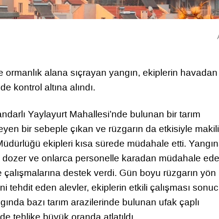
n ve ormanlık alana sıçrayan yangın, ekiplerin havadan
 kontrol altına alındı.
andarlı Yaylayurt Mahallesi’nde bulunan bir tarım
en bir sebeple çıkan ve rüzgarın da etkisiyle makil
üdürlüğü ekipleri kısa sürede müdahale etti. Yangın
 4 dozer ve onlarca personelle karadan müdahale ed
me çalışmalarına destek verdi. Gün boyu rüzgarın yön
ni tehdit eden alevler, ekiplerin etkili çalışması sonu
ında bazı tarım arazilerinde bulunan ufak çaplı
de tehlike büyük oranda atlatıldı.