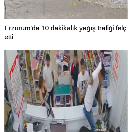
Erzurum’da 10 dakikalık yağış trafiği felç
etti