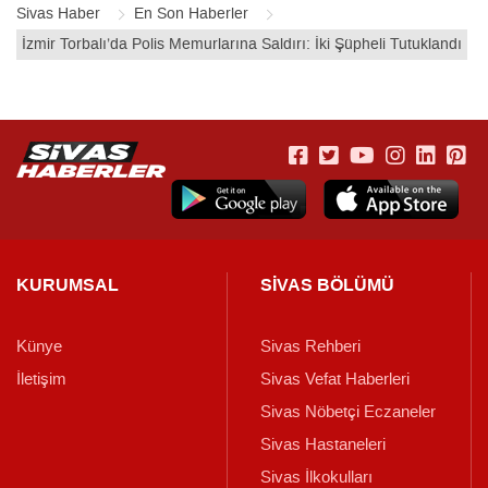
Sivas Haber
En Son Haberler
İzmir Torbalı’da Polis Memurlarına Saldırı: İki Şüpheli Tutuklandı
KURUMSAL
SİVAS BÖLÜMÜ
Künye
Sivas Rehberi
İletişim
Sivas Vefat Haberleri
Sivas Nöbetçi Eczaneler
Sivas Hastaneleri
Sivas İlkokulları