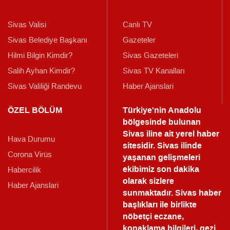
Sivas Valisi
Canlı TV
Sivas Belediye Başkanı
Gazeteler
Hilmi Bilgin Kimdir?
Sivas Gazeteleri
Salih Ayhan Kimdir?
Sivas TV Kanalları
Sivas Valiliği Randevu
Haber Ajanslari
ÖZEL BÖLÜM
Türkiye'nin Anadolu
bölgesinde bulunan
Sivas iline ait yerel haber
Hava Durumu
sitesidir. Sivas ilinde
Corona Virüs
yaşanan gelişmeleri
ekibimiz son dakika
Habercilik
olarak sizlere
Haber Ajanslari
sunmaktadır.
Sivas haber
başlıkları ile birlikte
nöbetçi eczane,
konaklama bilgileri, gezi