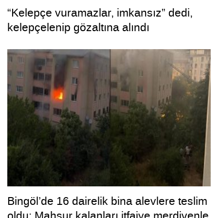
“Kelepçe vuramazlar, imkansız” dedi,
kelepçelenip gözaltına alındı
Bingöl’de 16 dairelik bina alevlere teslim
oldu: Mahsur kalanları itfaiye merdivenle