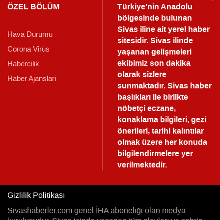
ÖZEL BÖLÜM
Türkiye'nin Anadolu
bölgesinde bulunan
Sivas iline ait yerel haber
Hava Durumu
sitesidir. Sivas ilinde
Corona Virüs
yaşanan gelişmeleri
ekibimiz son dakika
Habercilik
olarak sizlere
Haber Ajanslari
sunmaktadır.
Sivas haber
başlıkları ile birlikte
nöbetçi eczane,
konaklama bilgileri, gezi
önerileri, tarihi kalıntılar
olmak üzere her konuda
bilgilendirmelere yer
verilmektedir.
Gizlilik Politikası
Sivashaberler.com genel İHA aboneliği olan medya