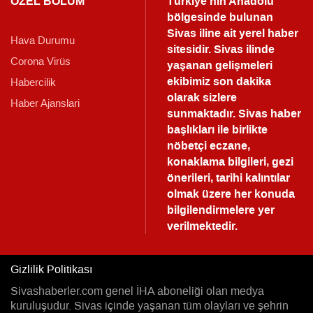
ÖZEL BÖLÜM
Türkiye'nin Anadolu
bölgesinde bulunan
Sivas iline ait yerel haber
Hava Durumu
sitesidir. Sivas ilinde
Corona Virüs
yaşanan gelişmeleri
ekibimiz son dakika
Habercilik
olarak sizlere
Haber Ajanslari
sunmaktadır.
Sivas haber
başlıkları ile birlikte
nöbetçi eczane,
konaklama bilgileri, gezi
önerileri, tarihi kalıntılar
olmak üzere her konuda
bilgilendirmelere yer
verilmektedir.
Gizlilik Politikası
Sivashaberler.com genel İHA aboneliği olan medya
kuruluşudur. Sivas içinde yaşanan tüm olayları ve şehrin