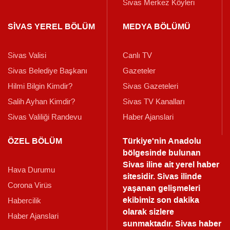
Sivas Merkez Köyleri
SİVAS YEREL BÖLÜM
MEDYA BÖLÜMÜ
Sivas Valisi
Canlı TV
Sivas Belediye Başkanı
Gazeteler
Hilmi Bilgin Kimdir?
Sivas Gazeteleri
Salih Ayhan Kimdir?
Sivas TV Kanalları
Sivas Valiliği Randevu
Haber Ajanslari
ÖZEL BÖLÜM
Türkiye'nin Anadolu
bölgesinde bulunan
Sivas iline ait yerel haber
Hava Durumu
sitesidir. Sivas ilinde
Corona Virüs
yaşanan gelişmeleri
ekibimiz son dakika
Habercilik
olarak sizlere
Haber Ajanslari
sunmaktadır.
Sivas haber