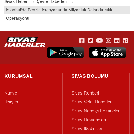
Sivas Haber
Çevre Haberleri
İstanbul’da Benzin İstasyonunda Milyonluk Dolandırıcılık
Operasyonu
KURUMSAL
SİVAS BÖLÜMÜ
Künye
Sivas Rehberi
İletişim
Sivas Vefat Haberleri
Sivas Nöbetçi Eczaneler
Sivas Hastaneleri
Sivas İlkokulları