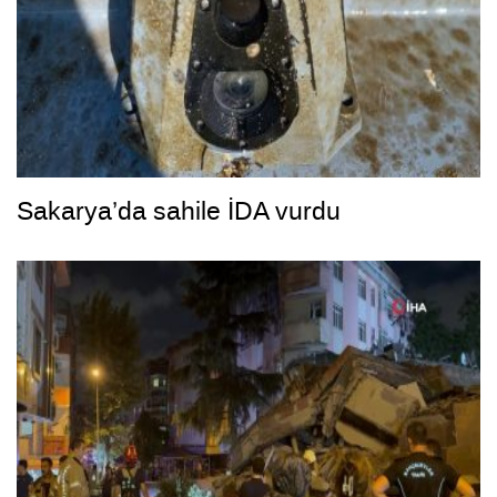
Sakarya’da sahile İDA vurdu