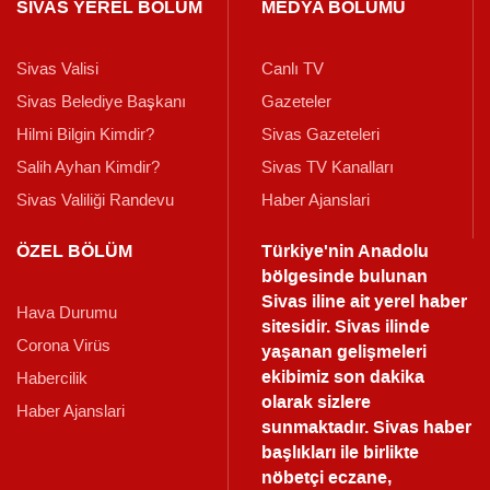
SİVAS YEREL BÖLÜM
MEDYA BÖLÜMÜ
Sivas Valisi
Canlı TV
Sivas Belediye Başkanı
Gazeteler
Hilmi Bilgin Kimdir?
Sivas Gazeteleri
Salih Ayhan Kimdir?
Sivas TV Kanalları
Sivas Valiliği Randevu
Haber Ajanslari
ÖZEL BÖLÜM
Türkiye'nin Anadolu
bölgesinde bulunan
Sivas iline ait yerel haber
Hava Durumu
sitesidir. Sivas ilinde
Corona Virüs
yaşanan gelişmeleri
ekibimiz son dakika
Habercilik
olarak sizlere
Haber Ajanslari
sunmaktadır.
Sivas haber
başlıkları ile birlikte
nöbetçi eczane,