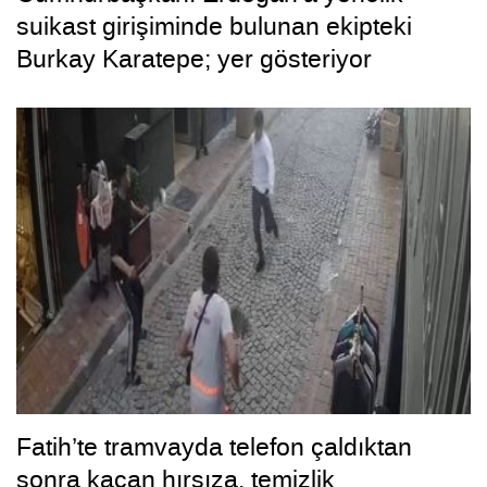
suikast girişiminde bulunan ekipteki
Burkay Karatepe; yer gösteriyor
Fatih’te tramvayda telefon çaldıktan
sonra kaçan hırsıza, temizlik