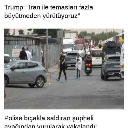
Trump: “İran ile temasları fazla
büyütmeden yürütüyoruz”
Polise bıçakla saldıran şüpheli
ayağından vurularak yakalandı: