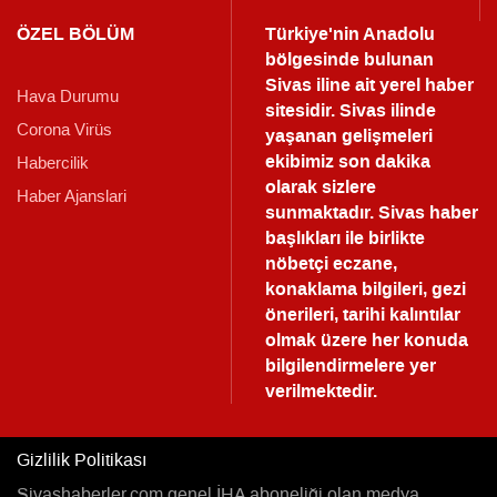
ÖZEL BÖLÜM
Türkiye'nin Anadolu
bölgesinde bulunan
Sivas iline ait yerel haber
Hava Durumu
sitesidir. Sivas ilinde
Corona Virüs
yaşanan gelişmeleri
ekibimiz son dakika
Habercilik
olarak sizlere
Haber Ajanslari
sunmaktadır.
Sivas haber
başlıkları ile birlikte
nöbetçi eczane,
konaklama bilgileri, gezi
önerileri, tarihi kalıntılar
olmak üzere her konuda
bilgilendirmelere yer
verilmektedir.
Gizlilik Politikası
Sivashaberler.com genel İHA aboneliği olan medya