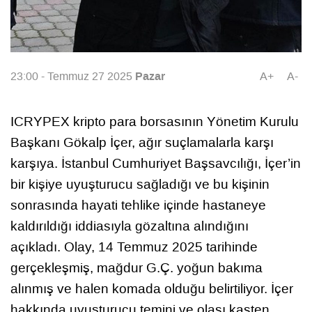
Pazar
23:00 - Temmuz 27 2025
A+
A-
ICRYPEX kripto para borsasının Yönetim Kurulu
Başkanı Gökalp İçer, ağır suçlamalarla karşı
karşıya. İstanbul Cumhuriyet Başsavcılığı, İçer’in
bir kişiye uyuşturucu sağladığı ve bu kişinin
sonrasında hayati tehlike içinde hastaneye
kaldırıldığı iddiasıyla gözaltına alındığını
açıkladı. Olay, 14 Temmuz 2025 tarihinde
gerçekleşmiş, mağdur G.Ç. yoğun bakıma
alınmış ve halen komada olduğu belirtiliyor. İçer
hakkında uyuşturucu temini ve olası kasten