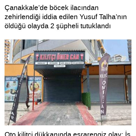
Çanakkale’de böcek ilacından
zehirlendiği iddia edilen Yusuf Talha’nın
öldüğü olayda 2 şüpheli tutuklandı
Oto kilitçi dükkanında esrarengiz olay: İş