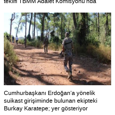
teklifi TBMM Adalet Komisyonu’nda
Cumhurbaşkanı Erdoğan’a yönelik
suikast girişiminde bulunan ekipteki
Burkay Karatepe; yer gösteriyor