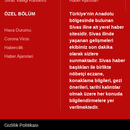
Sivas Valiliği Randevu
Haber Ajanslari
ÖZEL BÖLÜM
Türkiye'nin Anadolu
bölgesinde bulunan
Sivas iline ait yerel haber
Hava Durumu
sitesidir. Sivas ilinde
Corona Virüs
yaşanan gelişmeleri
ekibimiz son dakika
Habercilik
olarak sizlere
Haber Ajanslari
sunmaktadır.
Sivas haber
başlıkları ile birlikte
nöbetçi eczane,
konaklama bilgileri, gezi
önerileri, tarihi kalıntılar
olmak üzere her konuda
bilgilendirmelere yer
verilmektedir.
Gizlilik Politikası