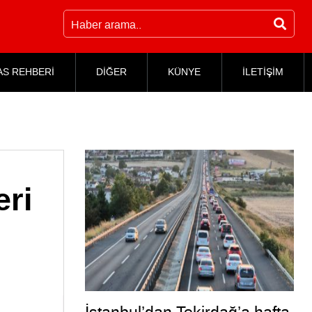
AS REHBERİ
DİĞER
KÜNYE
İLETİŞİM
eri