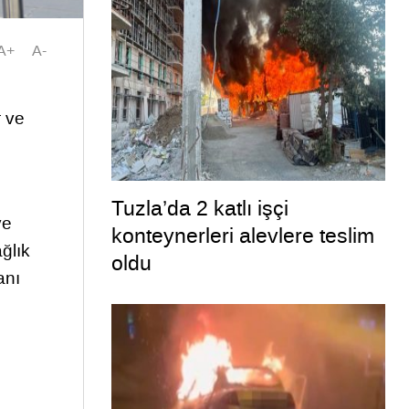
A+
A-
r ve
Tuzla’da 2 katlı işçi
ve
konteynerleri alevlere teslim
ğlık
oldu
anı