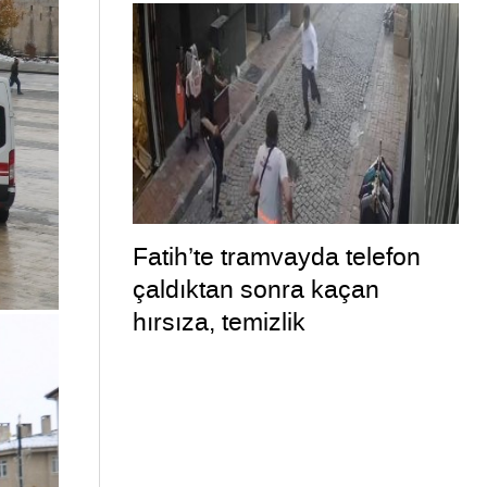
Fatih’te tramvayda telefon
çaldıktan sonra kaçan
hırsıza, temizlik
personelinden süpürgeli
müdahale kamerada