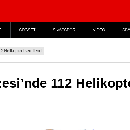
R
SİYASET
SİVASSPOR
VİDEO
SİV
 Helikopteri sergilendi
esi’nde 112 Helikopt