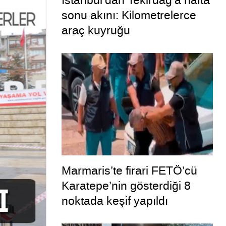
İstanbul’dan Tekirdağ’a hafta
sonu akını: Kilometrelerce
araç kuyruğu
Marmaris’te firari FETÖ’cü
Karatepe’nin gösterdiği 8
noktada keşif yapıldı