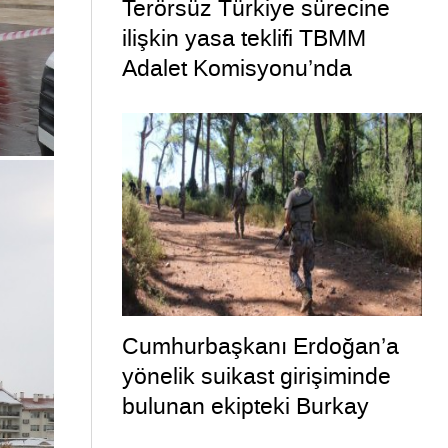
Terörsüz Türkiye sürecine
ilişkin yasa teklifi TBMM
Adalet Komisyonu’nda
Cumhurbaşkanı Erdoğan’a
yönelik suikast girişiminde
bulunan ekipteki Burkay
Karatepe; yer gösteriyor