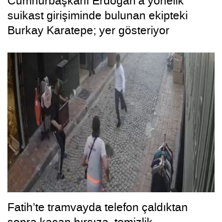
Cumhurbaşkanı Erdoğan’a yönelik
suikast girişiminde bulunan ekipteki
Burkay Karatepe; yer gösteriyor
Fatih’te tramvayda telefon çaldıktan
sonra kaçan hırsıza, temizlik