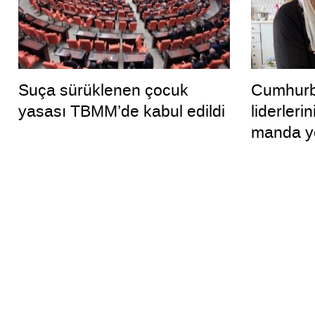
Suça sürüklenen çocuk
Cumhurb
yasası TBMM’de kabul edildi
liderlerin
manda yo