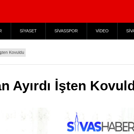
R
SİYASET
SİVASSPOR
VİDEO
SİV
İşten Kovuldu
n Ayırdı İşten Kovul