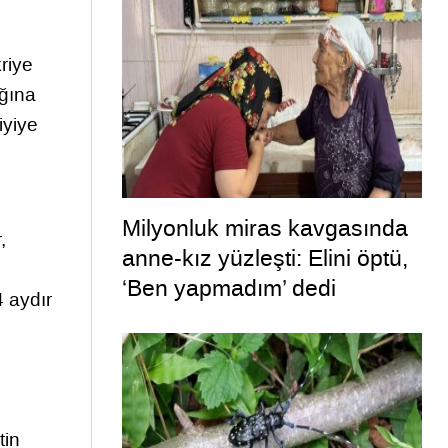
riye
ığına
iyiye
Milyonluk miras kavgasında
,
anne-kız yüzleşti: Elini öptü,
‘Ben yapmadım’ dedi
4 aydır
tin