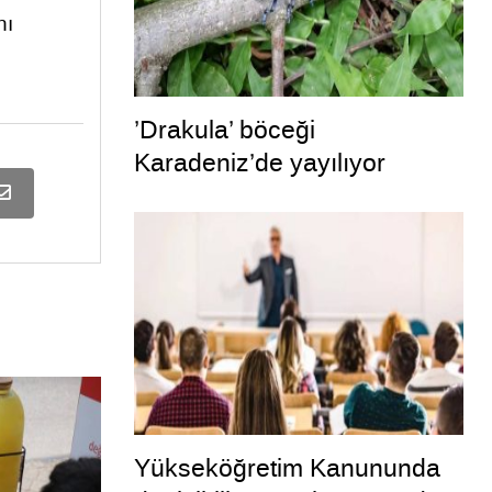
nı
’Drakula’ böceği
Karadeniz’de yayılıyor
Yükseköğretim Kanununda