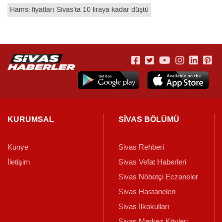
Hamsi fiyatları Sivas’ta 10 liraya kadar düştü
KURUMSAL
SİVAS BÖLÜMÜ
Künye
Sivas Rehberi
İletişim
Sivas Vefat Haberleri
Sivas Nöbetçi Eczaneler
Sivas Hastaneleri
Sivas İlkokulları
Sivas Merkez Köyleri