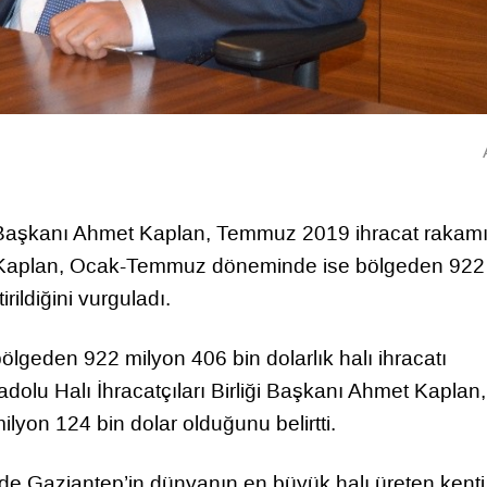
ği Başkanı Ahmet Kaplan, Temmuz 2019 ihracat rakam
ı. Kaplan, Ocak-Temmuz döneminde ise bölgeden 922
rildiğini vurguladı.
geden 922 milyon 406 bin dolarlık halı ihracatı
dolu Halı İhracatçıları Birliği Başkanı Ahmet Kaplan,
yon 124 bin dolar olduğunu belirtti.
inde Gaziantep’in dünyanın en büyük halı üreten kenti