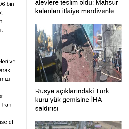
alevlere teslim oldu: Mahsur
06 bin
kalanları itfaiye merdivenle
k.
kurtardı
in
ı.
leri ve
yarak
ımızı
Rusya açıklarındaki Türk
er
kuru yük gemisine İHA
, İran
saldırısı
ise el