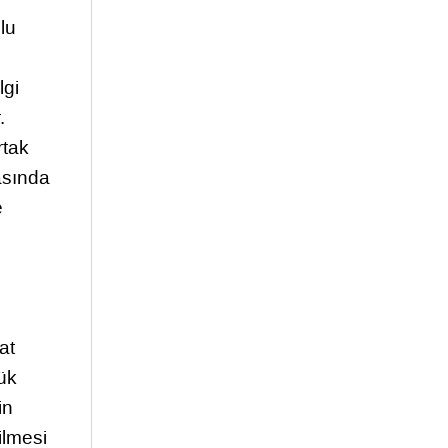
lu
lgi
.
rtak
asında
e
at
ük
in
ilmesi