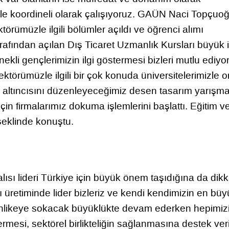
le koordineli olarak çalışıyoruz. GAÜN Naci Topçuoğ
rümüzle ilgili bölümler açıldı ve öğrenci alımı
afından açılan Dış Ticaret Uzmanlık Kursları büyük i
li gençlerimizin ilgi göstermesi bizleri mutlu ediyor
ektörümüzle ilgili bir çok konuda üniversitelerimizle o
l altıncısını düzenleyeceğimiz desen tasarım yarışm
çin firmalarımız dokuma işlemlerini başlattı. Eğitim v
 şeklinde konuştu.
lısı lideri Türkiye için büyük önem taşıdığına da dikk
üretiminde lider bizleriz ve kendi kendimizin en büy
i tehlikeye sokacak büyüklükte devam ederken hepimiz
rmesi, sektörel birlikteliğin sağlanmasına destek ver