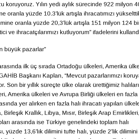
u koruyoruz. Yılın yedi aylık sürecinde 922 milyon 4
e oranla yüzde 10.3’lük artışla ihracatımızı yükseltti
mine oranla yüzde 20,3’lük artışla 151 milyon 124 b
ci ve ihracatçılarımızı kutluyorum” ifadelerini kulland
n büyük pazarlar”
rasında ilk üç sırada Ortadoğu ülkeleri, Amerika ülke
den GAHİB Başkanı Kaplan, “Mevcut pazarlarımızı koru
. Son bir yıllık süreçte ülke olarak ürettiğimiz halılar
i, Amerika ülkeleri ve Avrupa Birliği ülkeleri en fazla
asında yer alırken en fazla halı ihracatı yapılan ülkel
irleşik Krallık, Libya, Mısır, Birleşik Arap Emirlikleri
upları arasında ise Türkiye genelindeki toplam halı
 yüzde 13,6’lık dilimini tufte halı, yüzde 2’lik dilimini 