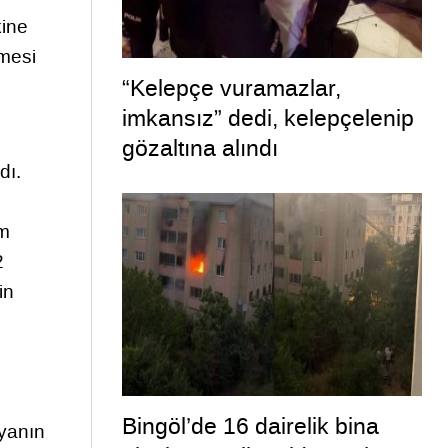
kine
lmesi
“Kelepçe vuramazlar,
imkansız” dedi, kelepçelenip
gözaltına alındı
dı.
am
2
in
Bingöl’de 16 dairelik bina
yanın