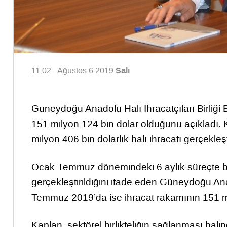
Salı
11:02 - Ağustos 6 2019
Güneydoğu Anadolu Halı İhracatçıları Birli
151 milyon 124 bin dolar olduğunu açıklad
milyon 406 bin dolarlık halı ihracatı gerçekleşti
Ocak-Temmuz dönemindeki 6 aylık süreçte böl
gerçekleştirildiğini ifade eden Güneydoğu Ana
Temmuz 2019’da ise ihracat rakamının 151 mil
Kaplan, sektörel birlikteliğin sağlanması hal