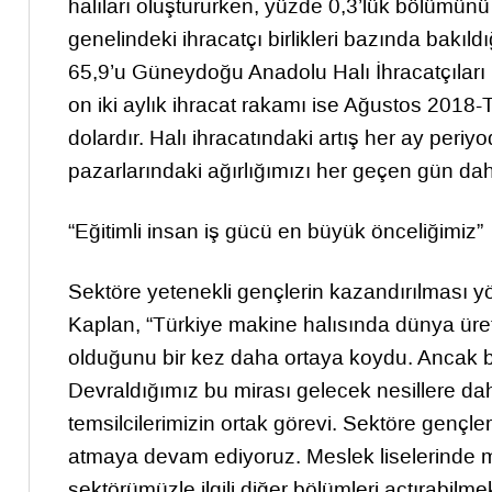
halıları oluştururken, yüzde 0,3’lük bölümünü 
genelindeki ihracatçı birlikleri bazında bakıldı
65,9’u Güneydoğu Anadolu Halı İhracatçıları Bi
on iki aylık ihracat rakamı ise Ağustos 201
dolardır. Halı ihracatındaki artış her ay peri
pazarlarındaki ağırlığımızı her geçen gün daha
“Eğitimli insan iş gücü en büyük önceliğimiz”
Sektöre yetenekli gençlerin kazandırılması yö
Kaplan, “Türkiye makine halısında dünya üret
olduğunu bir kez daha ortaya koydu. Ancak bu 
Devraldığımız bu mirası gelecek nesillere da
temsilcilerimizin ortak görevi. Sektöre gençl
atmaya devam ediyoruz. Meslek liselerinde 
sektörümüzle ilgili diğer bölümleri açtırabilm