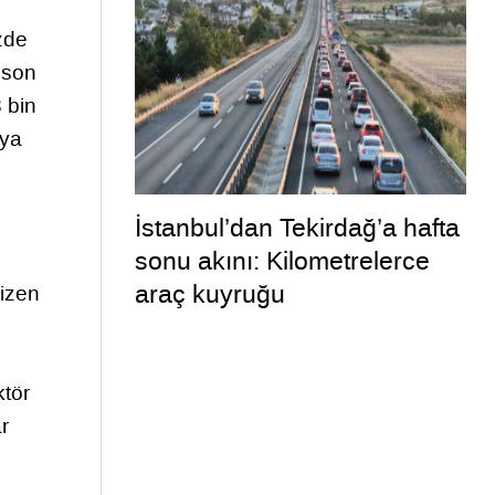
üzde
 son
 bin
nya
İstanbul’dan Tekirdağ’a hafta
sonu akını: Kilometrelerce
araç kuyruğu
çizen
ktör
r