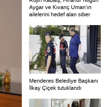
Rojin Kabaiş, Hiranur Nilgün
Aygar ve Kıvanç Uman’ın
ailelerini hedef alan siber
zorbalara operasyon
Menderes Belediye Başkanı
İlkay Çiçek tutuklandı