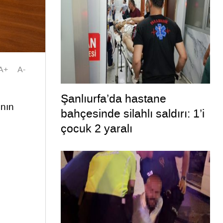
A+
A-
Şanlıurfa’da hastane
ının
bahçesinde silahlı saldırı: 1’i
çocuk 2 yaralı