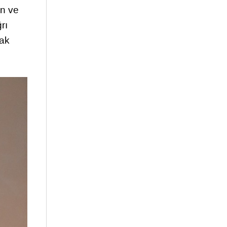
in ve
rı
tak