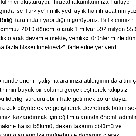
kilimler oluşturuyor. İhracat rakamlarımıza Türkiye
ğında ise Türkiye’nin ilk yedi aylık halı ihracatının y
rliği tarafından yapıldığını görüyoruz. Birliklerimizin
8-Temmuz 2019 dönemi olarak 1 milyar 592 milyon 553
yodik olarak devam etmekte, yenilikçi ürünlerimizle dü
 fazla hissettirmekteyiz” ifadelerine yer verdi.
nünde önemli çalışmalara imza atıldığının da altını 
iminin büyük bir bölümü gerçekleştirerek rakipsiz
liderliği sürdürülebilir hale getirmek zorundayız.
ha çok büyüterek ve geliştirerek devretmek bütün se
erimizi kazandırmak için eğitim alanında önemli adımla
makine halısı bölümü, desen tasarım bölümü ve
ek var olanların ise müfredat ve donanım olarak