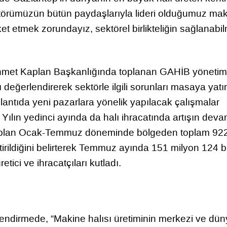
ktörümüzün bütün paydaşlarıyla lideri olduğumuz ma
reket etmek zorundayız, sektörel birlikteliğin sağlanabi
Ahmet Kaplan Başkanlığında toplanan GAHİB yönetim
değerlendirerek sektörle ilgili sorunları masaya yatır
oplantıda yeni pazarlara yönelik yapılacak çalışmalar
ı. Yılın yedinci ayında da halı ihracatında artışın dev
Kaplan Ocak-Temmuz döneminde bölgeden toplam 92
ştirildiğini belirterek Temmuz ayında 151 milyon 124 b
etici ve ihracatçıları kutladı.
ndirmede, “Makine halısı üretiminin merkezi ve dün