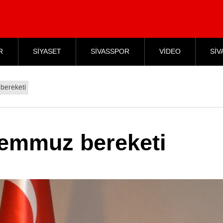
R
SİYASET
SİVASSPOR
VİDEO
SİV
bereketi
Temmuz bereketi