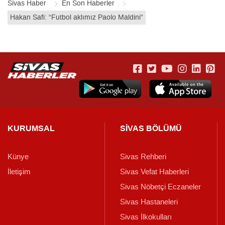
Sivas Haber
En Son Haberler
Hakan Safi: “Futbol aklımız Paolo Maldini”
KURUMSAL
SİVAS BÖLÜMÜ
Künye
Sivas Rehberi
İletişim
Sivas Vefat Haberleri
Sivas Nöbetçi Eczaneler
Sivas Hastaneleri
Sivas İlkokulları