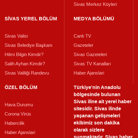
Sivas Merkez Köyleri
SİVAS YEREL BÖLÜM
MEDYA BÖLÜMÜ
Sivas Valisi
Canlı TV
Sivas Belediye Başkanı
Gazeteler
Hilmi Bilgin Kimdir?
Sivas Gazeteleri
Salih Ayhan Kimdir?
Sivas TV Kanalları
Sivas Valiliği Randevu
Haber Ajanslari
ÖZEL BÖLÜM
Türkiye'nin Anadolu
bölgesinde bulunan
Sivas iline ait yerel haber
Hava Durumu
sitesidir. Sivas ilinde
Corona Virüs
yaşanan gelişmeleri
ekibimiz son dakika
Habercilik
olarak sizlere
Haber Ajanslari
sunmaktadır.
Sivas haber