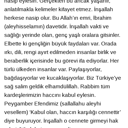
nasip eylesin. Gerçekten bu ancak yaşanır,
anlatılmakla kelimeler kifayet etmez. İnşallah
herkese nasip olur. Bu Allah’ın emri, İbrahim
(aleyhisselamın) davetidir. İnşallah vakti ve
sağlığı yerinde olan, genç yaşlı oralara gitsinler.
Elbette ki gençliğin büyük faydaları var. Orada
ırkı, dili, rengi ayırt edilmeden insanlar birlik ve
beraberlik içerisinde bu görevi ifa ediyorlar. Her
türlü ülkeden insanlar var. Paylaşıyorlar,
bağdaşıyorlar ve kucaklaşıyorlar. Biz Türkiye’ye
sağ salim geldik elhamdülillah. Rabbim tüm
kardeşlerimizin haccını kabul eylesin.
Peygamber Efendimiz (sallallahu aleyhi
vesellem) ‘Kabul olan, haccın karşılığı cennettir’
diye buyuruyor. İnşallah o cennete girmeyi hak