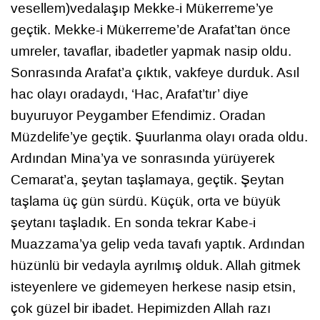
vesellem)vedalaşıp Mekke-i Mükerreme’ye
geçtik. Mekke-i Mükerreme’de Arafat’tan önce
umreler, tavaflar, ibadetler yapmak nasip oldu.
Sonrasında Arafat’a çıktık, vakfeye durduk. Asıl
hac olayı oradaydı, ‘Hac, Arafat’tır’ diye
buyuruyor Peygamber Efendimiz. Oradan
Müzdelife’ye geçtik. Şuurlanma olayı orada oldu.
Ardından Mina’ya ve sonrasında yürüyerek
Cemarat’a, şeytan taşlamaya, geçtik. Şeytan
taşlama üç gün sürdü. Küçük, orta ve büyük
şeytanı taşladık. En sonda tekrar Kabe-i
Muazzama’ya gelip veda tavafı yaptık. Ardından
hüzünlü bir vedayla ayrılmış olduk. Allah gitmek
isteyenlere ve gidemeyen herkese nasip etsin,
çok güzel bir ibadet. Hepimizden Allah razı