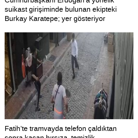
Cumhurbaşkanı Erdoğan’a yönelik
suikast girişiminde bulunan ekipteki
Burkay Karatepe; yer gösteriyor
Fatih’te tramvayda telefon çaldıktan
sonra kaçan hırsıza, temizlik