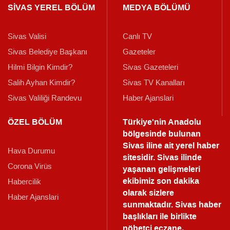
SİVAS YEREL BÖLÜM
MEDYA BÖLÜMÜ
Sivas Valisi
Canlı TV
Sivas Belediye Başkanı
Gazeteler
Hilmi Bilgin Kimdir?
Sivas Gazeteleri
Salih Ayhan Kimdir?
Sivas TV Kanalları
Sivas Valiliği Randevu
Haber Ajanslari
ÖZEL BÖLÜM
Türkiye'nin Anadolu
bölgesinde bulunan
Sivas iline ait yerel haber
Hava Durumu
sitesidir. Sivas ilinde
Corona Virüs
yaşanan gelişmeleri
ekibimiz son dakika
Habercilik
olarak sizlere
Haber Ajanslari
sunmaktadır.
Sivas haber
başlıkları ile birlikte
nöbetçi eczane,