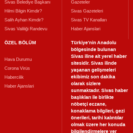
Sivas Belediye Başkanı
Gazeteler
Hilmi Bilgin Kimdir?
Sivas Gazeteleri
Salih Ayhan Kimdir?
Sivas TV Kanalları
Sivas Valiliği Randevu
Haber Ajanslari
ÖZEL BÖLÜM
Türkiye'nin Anadolu
bölgesinde bulunan
Sivas iline ait yerel haber
Hava Durumu
sitesidir. Sivas ilinde
Corona Virüs
yaşanan gelişmeleri
ekibimiz son dakika
Habercilik
olarak sizlere
Haber Ajanslari
sunmaktadır.
Sivas haber
başlıkları ile birlikte
nöbetçi eczane,
konaklama bilgileri, gezi
önerileri, tarihi kalıntılar
olmak üzere her konuda
bilgilendirmelere yer