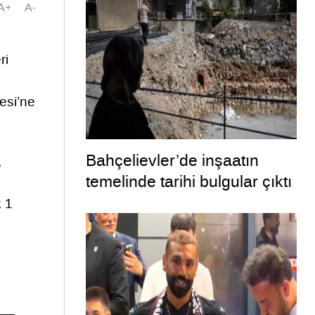
A+
A-
ri
esi’ne
Bahçelievler’de inşaatın
,
temelinde tarihi bulgular çıktı
k 1