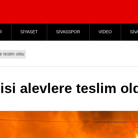
R
SİYASET
SİVASSPOR
VİDEO
SİV
e teslim oldu
si alevlere teslim ol