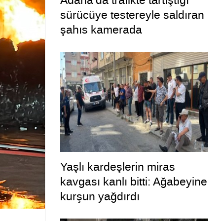
Adana’da trafikte tartıştığı
sürücüye testereyle saldıran
şahıs kamerada
Yaşlı kardeşlerin miras
kavgası kanlı bitti: Ağabeyine
kurşun yağdırdı