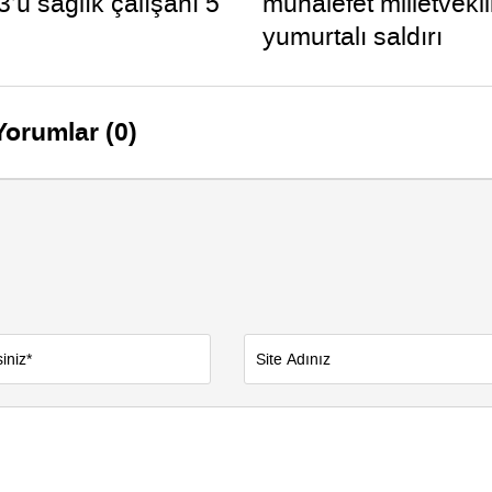
 3’ü sağlık çalışanı 5
muhalefet milletveki
yumurtalı saldırı
Yorumlar (0)