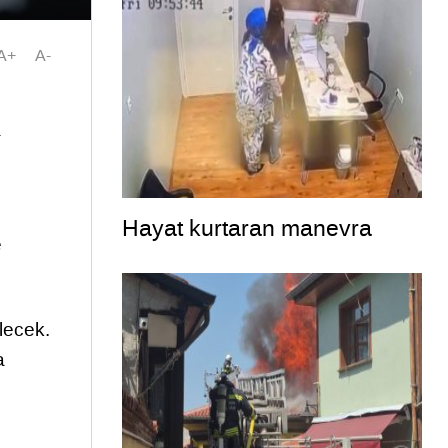
A+
A-
a
Hayat kurtaran manevra
e
lecek.
a