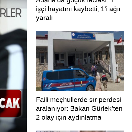
Adana’da göçük faciası: 1
işçi hayatını kaybetti, 1’i ağır
yaralı
Faili meçhullerde sır perdesi
aralanıyor: Bakan Gürlek’ten
2 olay için aydınlatma
paylaşımı