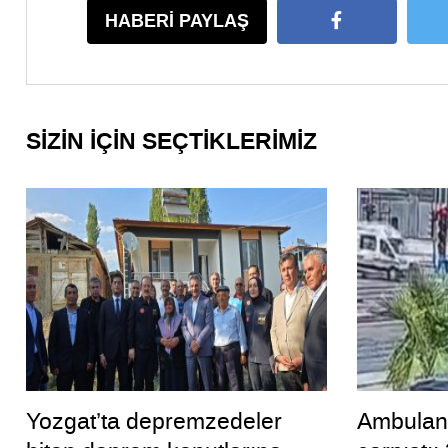
HABERİ PAYLAŞ
SİZİN İÇİN SEÇTİKLERİMİZ
Yozgat’ta depremzedeler
Ambulans