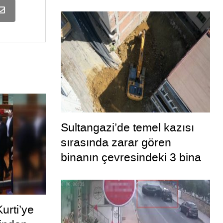
Sultangazi’de temel kazısı
sırasında zarar gören
binanın çevresindeki 3 bina
daha tahliye edildi
urti’ye