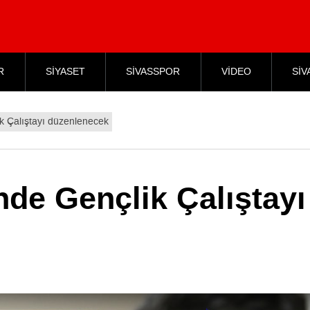
R
SİYASET
SİVASSPOR
VİDEO
SİV
ik Çalıştayı düzenlenecek
nde Gençlik Çalıştayı