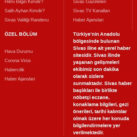
Hilmi Bilgin Kimdir?
Sivas Gazeteleri
Salih Ayhan Kimdir?
Sivas TV Kanalları
Sivas Valiliği Randevu
Haber Ajanslari
ÖZEL BÖLÜM
Türkiye'nin Anadolu
bölgesinde bulunan
Sivas iline ait yerel haber
Hava Durumu
sitesidir. Sivas ilinde
Corona Virüs
yaşanan gelişmeleri
ekibimiz son dakika
Habercilik
olarak sizlere
Haber Ajanslari
sunmaktadır.
Sivas haber
başlıkları ile birlikte
nöbetçi eczane,
konaklama bilgileri, gezi
önerileri, tarihi kalıntılar
olmak üzere her konuda
bilgilendirmelere yer
verilmektedir.