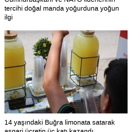
tercihi doğal manda yoğurduna yoğun
ilgi
14 yaşındaki Buğra limonata satarak
asgari ücretin üç katı kazandı