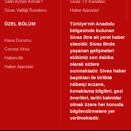
Salih Ayhan Kimdir?
Sivas TV Kanalları
Sivas Valiliği Randevu
Haber Ajanslari
ÖZEL BÖLÜM
Türkiye'nin Anadolu
bölgesinde bulunan
Sivas iline ait yerel haber
Hava Durumu
sitesidir. Sivas ilinde
Corona Virüs
yaşanan gelişmeleri
ekibimiz son dakika
Habercilik
olarak sizlere
Haber Ajanslari
sunmaktadır.
Sivas haber
başlıkları ile birlikte
nöbetçi eczane,
konaklama bilgileri, gezi
önerileri, tarihi kalıntılar
olmak üzere her konuda
bilgilendirmelere yer
verilmektedir.