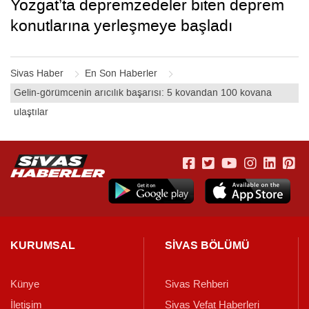
Yozgat’ta depremzedeler biten deprem
konutlarına yerleşmeye başladı
Sivas Haber
En Son Haberler
Gelin-görümcenin arıcılık başarısı: 5 kovandan 100 kovana
ulaştılar
KURUMSAL
SİVAS BÖLÜMÜ
Künye
Sivas Rehberi
İletişim
Sivas Vefat Haberleri